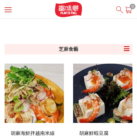
登入
/ 註冊
0
會員中心
首頁
多元應用
產品應用 (醬 / 餡)
焙煎胡麻醬
關於富味鄉
最新消息
芝麻食藝
投資人專區
食在安心
商品櫥窗
線上購物
English
芝初SesaOle
胡麻海鮮拌越南米線
胡麻鮮蝦豆腐