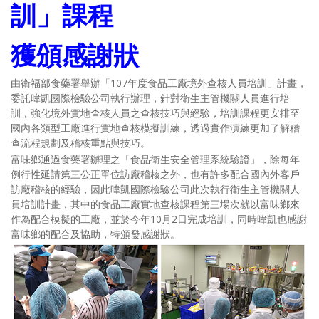
訓」課程
獲頒感謝狀
由衛福部食藥署舉辦「
107
年度食品工廠境外查核人員培訓」計畫，
委託暐凱國際檢驗公司執行辦理，針對衛生主管機關人員進行培
訓，強化境外實地查核人員之查核技巧與經驗，培訓課程更安排至
國內各類型工廠進行實地查核模擬訓練，透過實作演練更加了解稽
查流程規劃及稽核重點與技巧。
富味鄉通過食藥署辦理之「食品衛生安全管理系統驗證」，除每年
例行性延請第三公正單位訪廠稽核之外，也有許多配合國內外客戶
訪廠稽核的經驗，因此暐凱國際檢驗公司此次執行衛生主管機關人
員培訓計畫，其中的食品工廠實地查核課程第三場次就以富味鄉來
作為配合模擬的工廠，並於今年
10
月
2
日完成培訓，同時暐凱也感謝
富味鄉的配合及協助，特頒發感謝狀。