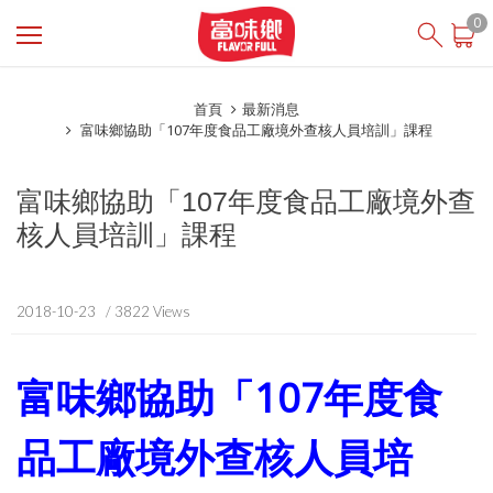
登入
/ 註冊
0
會員中心
首頁
最新消息
關於富味鄉
富味鄉協助「107年度食品工廠境外查核人員培訓」課程
最新消息
富味鄉協助「107年度食品工廠境外查
投資人專區
核人員培訓」課程
食在安心
商品櫥窗
2018-10-23
/ 3822 Views
線上購物
富味鄉協助「
107
年度食
English
芝初SesaOle
品工廠境外查核人員培