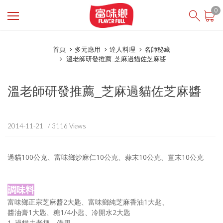
登入
/ 註冊
0
會員中心
首頁
多元應用
達人料理
名師秘藏
關於富味鄉
溫老師研發推薦_芝麻過貓佐芝麻醬
最新消息
溫老師研發推薦_芝麻過貓佐芝麻醬
投資人專區
食在安心
2014-11-21
/ 3116 Views
商品櫥窗
線上購物
過貓100公克、富味鄉炒麻仁10公克、蒜末10公克、薑末10公克
English
調味料
芝初SesaOle
富味鄉正宗芝麻醬2大匙、富味鄉純芝麻香油1大匙、
醬油膏1大匙、糖1/4小匙、冷開水2大匙
1. 過貓去老梗，備用。