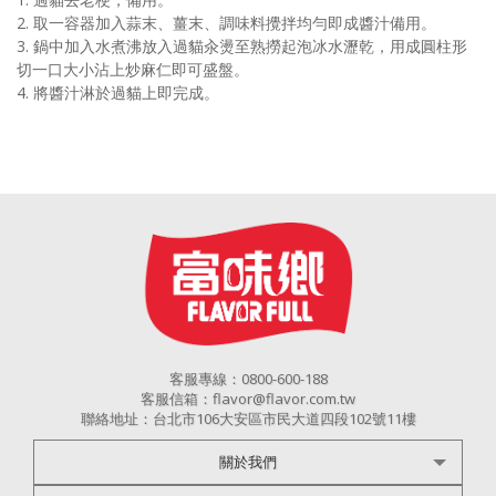
2. 取一容器加入蒜末、薑末、調味料攪拌均勻即成醬汁備用。
3. 鍋中加入水煮沸放入過貓汆燙至熟撈起泡冰水瀝乾，用成圓柱形
切一口大小沾上炒麻仁即可盛盤。
4. 將醬汁淋於過貓上即完成。
客服專線：0800-600-188
客服信箱：flavor@flavor.com.tw
聯絡地址：台北市106大安區市民大道四段102號11樓
關於我們