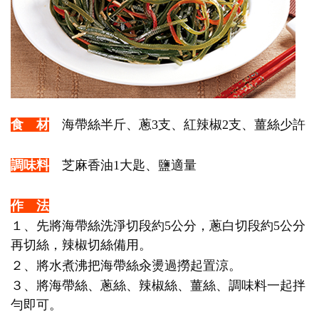
食 材
海帶絲半斤、蔥3支、紅辣椒2支、薑絲少許
調味料
芝麻香油1大匙、鹽適量
作 法
１、先將海帶絲洗淨切段約5公分，蔥白切段約5公分
再切絲，辣椒切絲備用。
２、將水煮沸把海帶絲汆燙過撈起置涼。
３、
將海帶絲、蔥絲、辣椒絲、薑絲、調味料一起拌
勻即可。