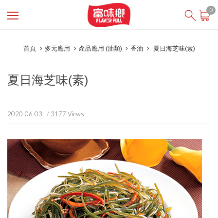
登入
/ 註冊
0
會員中心
首頁
多元應用
產品應用 (油類)
香油
夏日海芝味(素)
關於富味鄉
最新消息
夏日海芝味(素)
投資人專區
食在安心
2020-06-03
/ 3177 Views
商品櫥窗
線上購物
English
芝初SesaOle