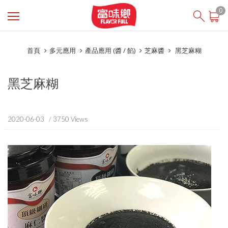
登入
/ 註冊
0
會員中心
首頁
多元應用
產品應用 (醬 / 餡)
芝麻醬
黑芝麻糊
關於富味鄉
最新消息
黑芝麻糊
投資人專區
食在安心
2020-06-03
/ 3750 Views
商品櫥窗
線上購物
English
芝初SesaOle