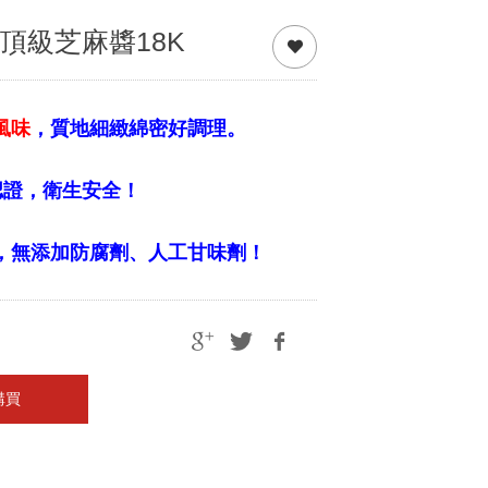
頂級芝麻醬18K
風味
，質地細緻綿密好調理。
SO認證，衛生安全！
純，無添加防腐劑、人工甘味劑！
購買