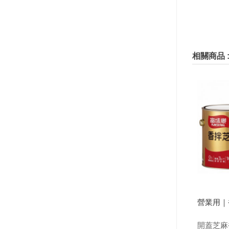
相關商品 
營業用｜香
開蓋芝麻