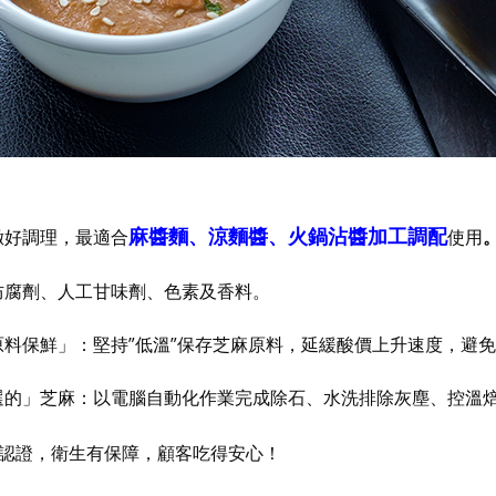
麻醬麵、涼麵醬、火鍋沾醬加工調配
細緻好調理，最適合
使用
加防腐劑、人工甘味劑、色素及香料。
「原料保鮮」：堅持”低溫”保存芝麻原料，延緩酸價上升速度，避
腦選的」芝麻：以電腦自動化作業完成除石、水洗排除灰塵、控溫
SO認證，衛生有保障，顧客吃得安心！