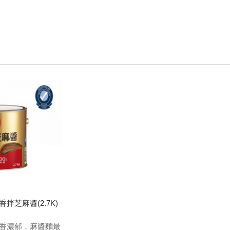
:
拌芝麻醬(2.7K)
香濃郁，麻醬麵最