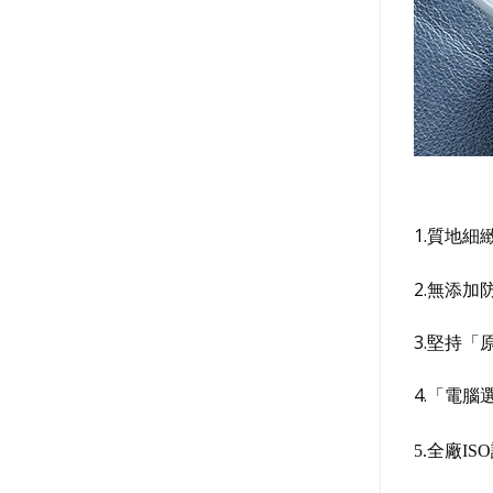
1.質地
2.無添
3.堅持
4.「電
5.全廠I