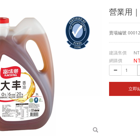
營業用｜
賣場編號 00012
建議售價
NT
NT
網購價
立即