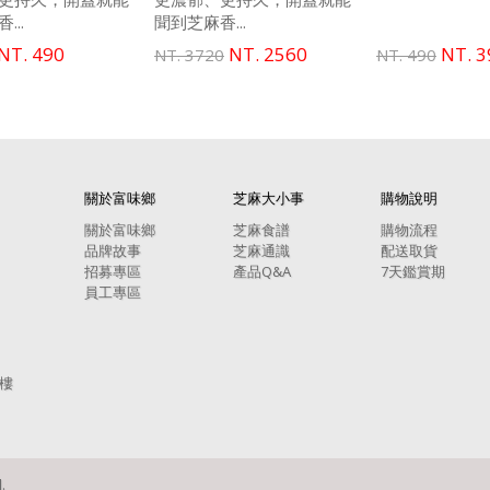
...
聞到芝麻香...
NT. 490
NT. 2560
NT. 3
NT. 3720
NT. 490
關於富味鄉
芝麻大小事
購物說明
關於富味鄉
芝麻食譜
購物流程
品牌故事
芝麻通識
配送取貨
招募專區
產品Q&A
7天鑑賞期
員工專區
1樓
.