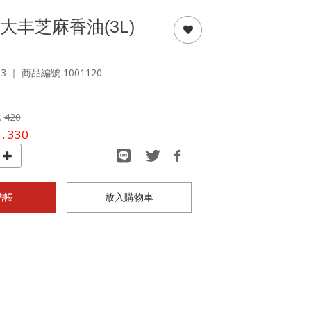
大丰芝麻香油(3L)
3
｜ 商品編號 1001120
.
420
.
330
結帳
放入購物車