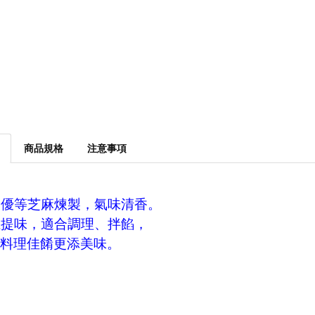
商品規格
注意事項
最優等芝麻煉製，氣味清香。
腥提味，適合調理、拌餡，
料理佳餚更添美味。