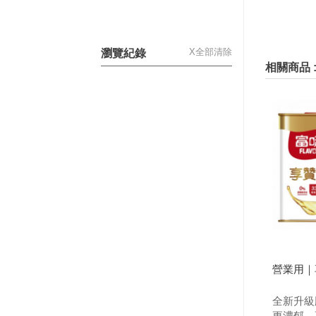
X
全部清除
瀏覽紀錄
相關商品 
營業用｜享
全新升級
更濃郁、