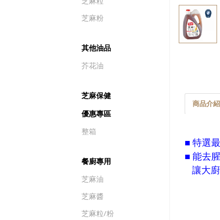
芝麻粒
芝麻粉
其他油品
芥花油
芝麻保健
商品介紹
優惠專區
整箱
■ 特選
■ 能去
餐廚專用
讓大廚
芝麻油
芝麻醬
芝麻粒/粉